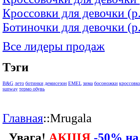
Кроссовки для девочки (
Ботиночки для девочки (р.
Все лидеры продаж
Тэги
B&G
лето
ботинки
демисезон
EMEL
зима
босоножки
кроссовк
sunway
термо обувь
Главная
::
Mrugala
АКЦІЯ
Увага!
-50% на