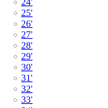
24'
25'
26'
27'
28'
29'
30'
31'
32'
33'