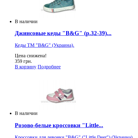
В наличии
Джинсовые кеды "B&G" (р.32-39)...
Кеды ТМ "B&G" (Украина).
Цена снижена!
359 грн.
В корзину
Подробнее
В наличии
Розово-белые кроссовки "Little...
Кроссовки для девочки "B&G" ("Little Deer") (Украина).