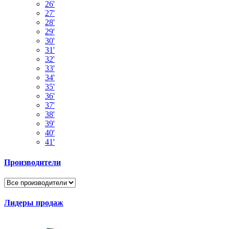
26'
27'
28'
29'
30'
31'
32'
33'
34'
35'
36'
37'
38'
39'
40'
41'
Производители
Лидеры продаж