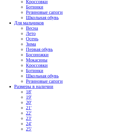
Кроссовки
Ботинки
Резиновые сапоги
Школьная обувь
Для мальчиков
Весна
Лето
Осень
Зима
Первая обувь
Босоножки
Мокасины
Кроссовки
Ботинки
Школьная обувь
Резиновые сапоги
Размеры в наличии
18'
19'
20'
21'
22'
23'
24'
25'