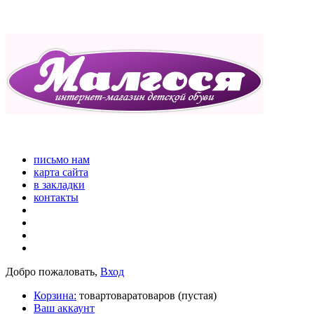
письмо нам
карта сайта
в закладки
контакты
Добро пожаловать,
Вход
Корзина:
товар
товара
товаров
(пустая)
Ваш аккаунт