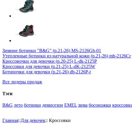
Зимние ботинки "B&G" (р.21-26) MS-2126Gb-01
Утепленные ботинки из натуральной кожи (р.21-26) mb-2126Cr
Кроссовочки для девочки (р.20-25) L-dk-2125P
Кроссовки для девочки (р.21-25) L-dK-2125W
Ботиночки для девочки (р.21-26) db-2126P-t
Все лидеры продаж
Тэги
B&G
лето
ботинки
демисезон
EMEL
зима
босоножки
кроссовк
Главная
::
Для девочек
::
Кроссовки