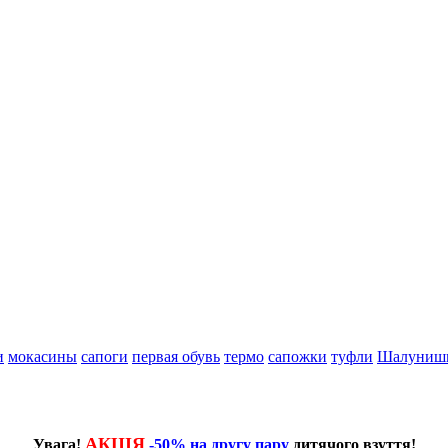
и
мокасины
сапоги
первая обувь
термо
сапожки
туфли
Шалуниш
АКЦІЯ
Увага!
-50% на другу пару
дитячого взуття!