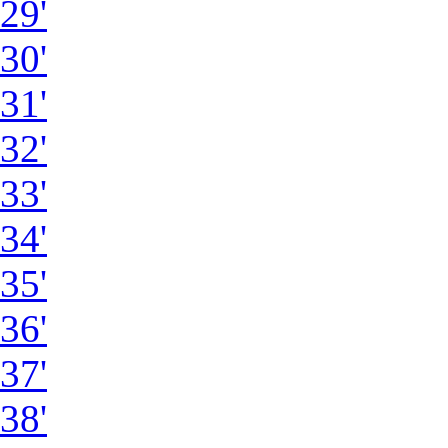
29'
30'
31'
32'
33'
34'
35'
36'
37'
38'