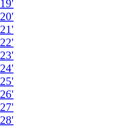
19'
20'
21'
22'
23'
24'
25'
26'
27'
28'