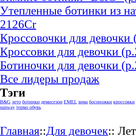
Утепленные ботинки из на
2126Cr
Кроссовочки для девочки 
Кроссовки для девочки (р
Ботиночки для девочки (р.
Все лидеры продаж
Тэги
B&G
лето
ботинки
демисезон
EMEL
зима
босоножки
кроссовки
sunway
термо обувь
Главная
::
Для девочек
::
Лет