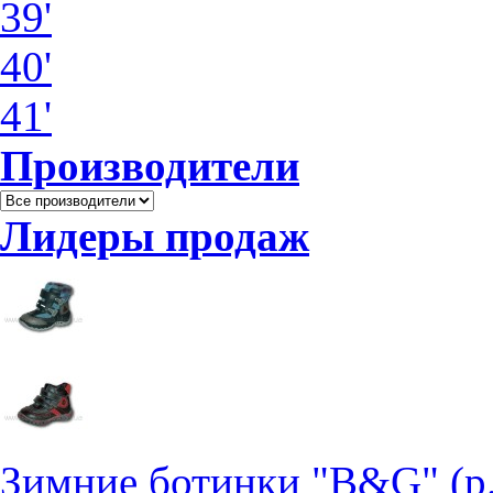
39'
40'
41'
Производители
Лидеры продаж
Зимние ботинки "B&G" (р