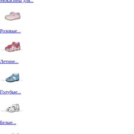
Мокасины для...
Розовые...
Летние...
Голубые...
Белые...