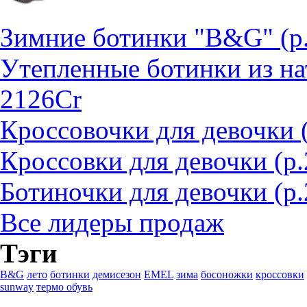
Зимние ботинки "B&G" (р
Утепленные ботинки из на
2126Cr
Кроссовочки для девочки 
Кроссовки для девочки (р
Ботиночки для девочки (р.
Все лидеры продаж
Тэги
B&G
лето
ботинки
демисезон
EMEL
зима
босоножки
кроссовки
sunway
термо обувь