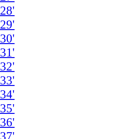
28'
29'
30'
31'
32'
33'
34'
35'
36'
37'