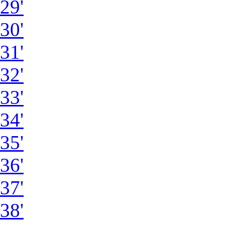
29'
30'
31'
32'
33'
34'
35'
36'
37'
38'