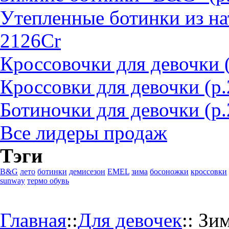
Утепленные ботинки из на
2126Cr
Кроссовочки для девочки 
Кроссовки для девочки (р
Ботиночки для девочки (р.
Все лидеры продаж
Тэги
B&G
лето
ботинки
демисезон
EMEL
зима
босоножки
кроссовки
sunway
термо обувь
Главная
::
Для девочек
::
Зим