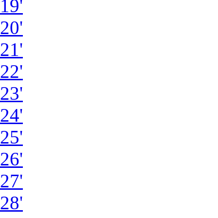
19'
20'
21'
22'
23'
24'
25'
26'
27'
28'