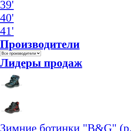
39'
40'
41'
Производители
Лидеры продаж
Зимние ботинки "B&G" (р