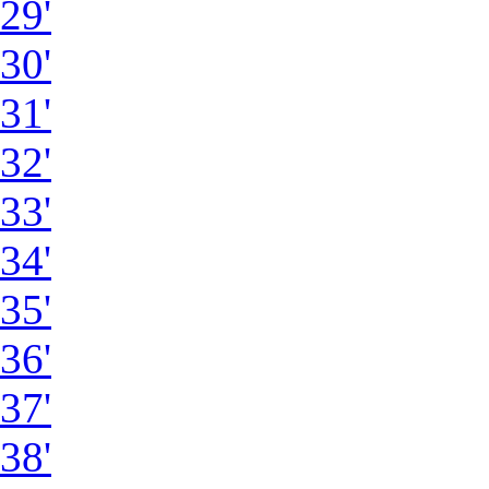
29'
30'
31'
32'
33'
34'
35'
36'
37'
38'