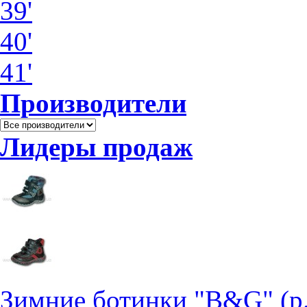
39'
40'
41'
Производители
Лидеры продаж
Зимние ботинки "B&G" (р