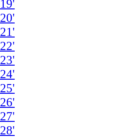
19'
20'
21'
22'
23'
24'
25'
26'
27'
28'