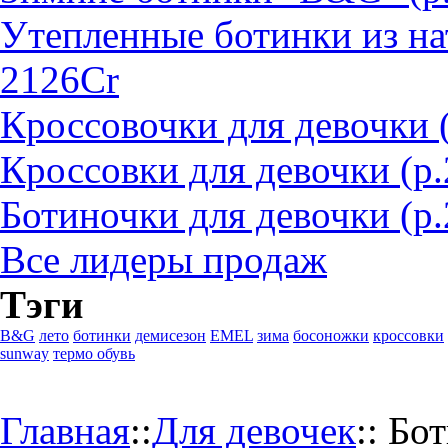
Утепленные ботинки из на
2126Cr
Кроссовочки для девочки 
Кроссовки для девочки (р
Ботиночки для девочки (р.
Все лидеры продаж
Тэги
B&G
лето
ботинки
демисезон
EMEL
зима
босоножки
кроссовки
sunway
термо обувь
Главная
::
Для девочек
::
Бот