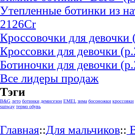
Утепленные ботинки из на
2126Cr
Кроссовочки для девочки 
Кроссовки для девочки (р
Ботиночки для девочки (р.
Все лидеры продаж
Тэги
B&G
лето
ботинки
демисезон
EMEL
зима
босоножки
кроссовки
sunway
термо обувь
Главная
::
Для мальчиков
::
В