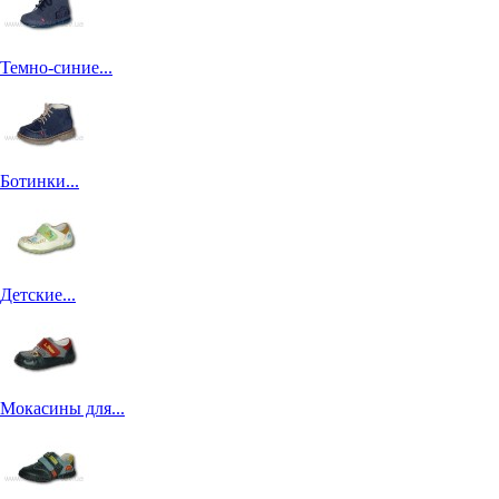
Темно-синие...
Ботинки...
Детские...
Мокасины для...