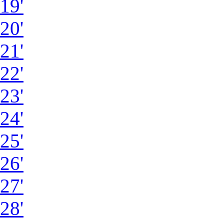
19'
20'
21'
22'
23'
24'
25'
26'
27'
28'