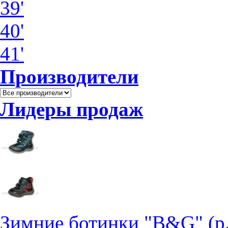
39'
40'
41'
Производители
Лидеры продаж
Зимние ботинки "B&G" (р