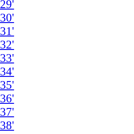
29'
30'
31'
32'
33'
34'
35'
36'
37'
38'