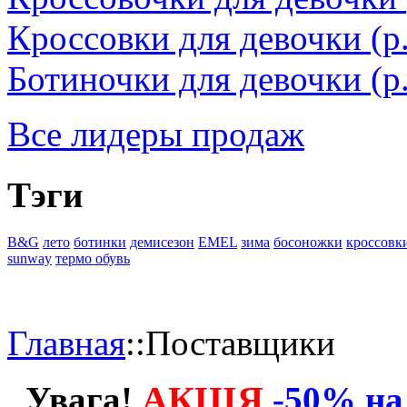
Кроссовки для девочки (
Ботиночки для девочки (р.
Все лидеры продаж
Тэги
B&G
лето
ботинки
демисезон
EMEL
зима
босоножки
кроссовк
sunway
термо обувь
Главная
::
Поставщики
АКЦІЯ
Увага!
-50% на