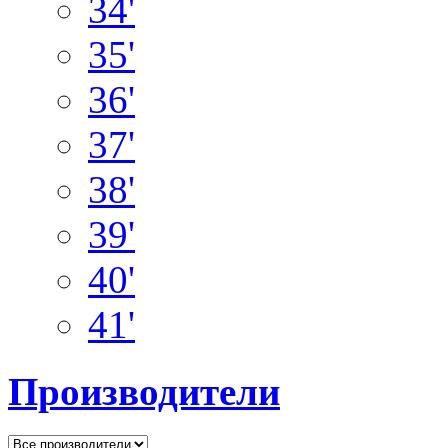
34'
35'
36'
37'
38'
39'
40'
41'
Производители