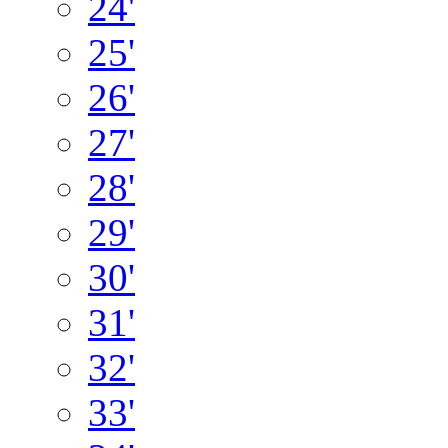
24'
25'
26'
27'
28'
29'
30'
31'
32'
33'