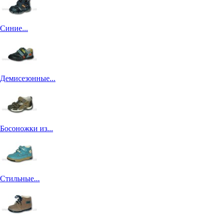
Синие...
Демисезонные...
Босоножки из...
Стильные...