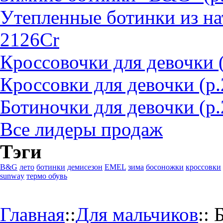
Утепленные ботинки из на
2126Cr
Кроссовочки для девочки 
Кроссовки для девочки (р
Ботиночки для девочки (р.
Все лидеры продаж
Тэги
B&G
лето
ботинки
демисезон
EMEL
зима
босоножки
кроссовки
sunway
термо обувь
Главная
::
Для мальчиков
::