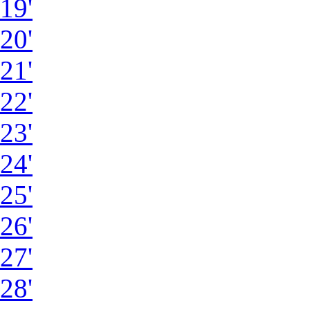
19'
20'
21'
22'
23'
24'
25'
26'
27'
28'