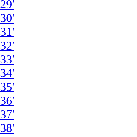
29'
30'
31'
32'
33'
34'
35'
36'
37'
38'