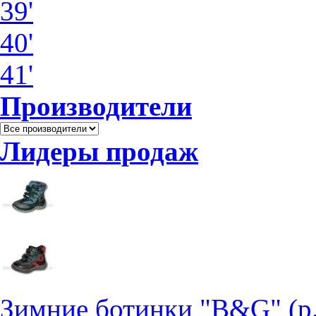
39'
40'
41'
Производители
Лидеры продаж
Зимние ботинки "B&G" (р