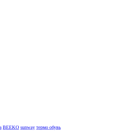
а
BEEKO
sunway
термо обувь