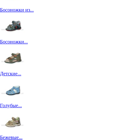
Босоножки из...
Босоножки...
Детские...
Голубые...
Бежевые...