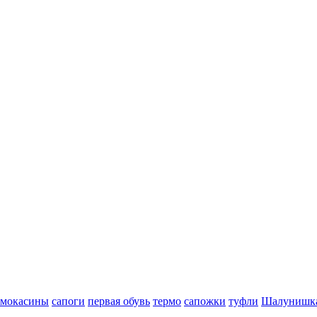
мокасины
сапоги
первая обувь
термо
сапожки
туфли
Шалунишк