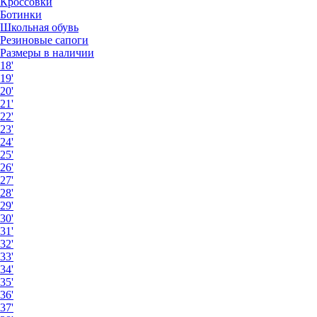
Кроссовки
Ботинки
Школьная обувь
Резиновые сапоги
Размеры в наличии
18'
19'
20'
21'
22'
23'
24'
25'
26'
27'
28'
29'
30'
31'
32'
33'
34'
35'
36'
37'