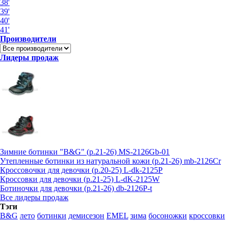
38'
39'
40'
41'
Производители
Лидеры продаж
Зимние ботинки "B&G" (р.21-26) MS-2126Gb-01
Утепленные ботинки из натуральной кожи (р.21-26) mb-2126Cr
Кроссовочки для девочки (р.20-25) L-dk-2125P
Кроссовки для девочки (р.21-25) L-dK-2125W
Ботиночки для девочки (р.21-26) db-2126P-t
Все лидеры продаж
Тэги
B&G
лето
ботинки
демисезон
EMEL
зима
босоножки
кроссовки